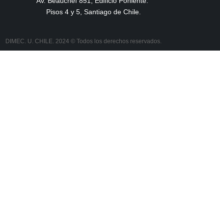
Av. Beauchef 851, Edificio Poniente.
Pisos 4 y 5, Santiago de Chile.
DIMEC. U. CHILE. 2024 © Todos los derechos reservados.