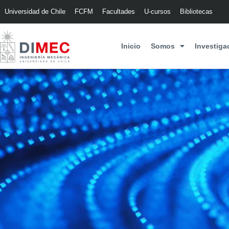
Universidad de Chile
FCFM
Facultades
U-cursos
Bibliotecas
Inicio
Somos
Investiga