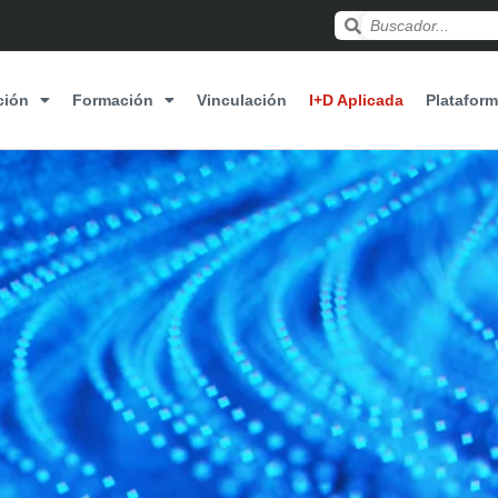
ción
Formación
Vinculación
I+D Aplicada
Plataform